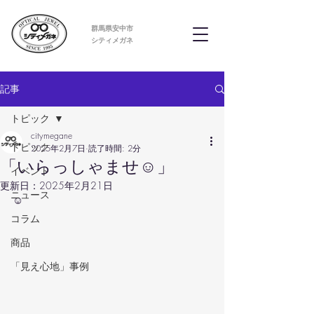
群馬県安中市
​シティメガネ
記事
トピック
citymegane
トピック
2025年2月7日
読了時間: 2分
「いらっしゃませ☺」
イベント
更新日：
2025年2月21日
ニュース
☺
コラム
商品
「見え心地」事例