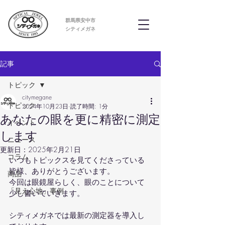
群馬県安中市
​シティメガネ
記事
トピック
citymegane
トピック
2024年10月23日
読了時間: 1分
あなたの眼を更に精密に測定
イベント
します
ニュース
更新日：
2025年2月21日
コラム
いつもトピックスを見てくださっている
皆様、ありがとうございます。
商品
今回は眼鏡屋らしく、眼のことについて
「見え心地」事例
少し書いていきます。
シティメガネでは最新の測定器を導入し