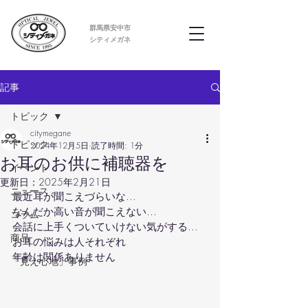
群馬県安中市
​シティメガネ
記事
トピック
citymegane
トピック
2024年12月5日
読了時間: 1分
お耳のお供に補聴器を
イベント
更新日：
2025年2月21日
ニュース
最近耳が聞こえづらいな…
なんだか高い音が聞こえない…
コラム
会話に上手くついていけない気がする…
商品
お耳の悩みは人それぞれ
年齢は関係ありません
「見え心地」事例