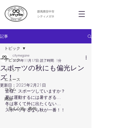
群馬県安中市
​シティメガネ
記事
トピック
citymegane
トピック
2024年11月17日
読了時間: 1分
スポーツの秋にも偏光レン
イベント
ズ！
ニュース
更新日：
2025年2月21日
コラム
皆様、スポーツしていますか？
夏は運動するには暑すぎる…
商品
冬は寒くて外に出たくない…
「見え心地」事例
スポーツするなら秋が一番！！