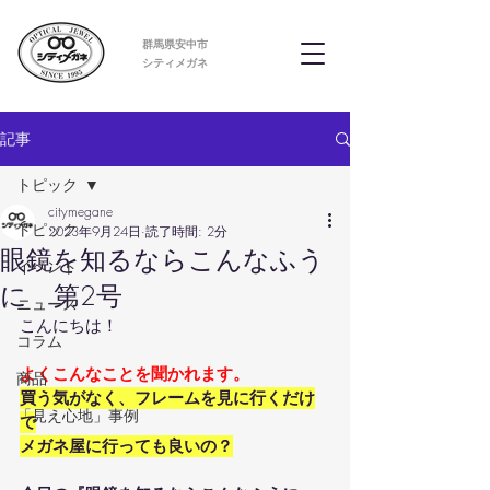
群馬県安中市
​シティメガネ
記事
トピック
citymegane
トピック
2023年9月24日
読了時間: 2分
眼鏡を知るならこんなふう
イベント
に 第2号
ニュース
こんにちは！
コラム
よくこんなことを聞かれます。
商品
買う気がなく、フレームを見に行くだけ
「見え心地」事例
で
メガネ屋に行っても良いの？