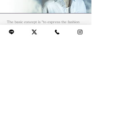
The basic concept is “to express the fashion
interiorly in a stylish way, which is usually
seen as a two-dimensional object”. In addition,
an artistic design that seeks originality, a solid
design filled with the cool, and a futuristic
design that respects the functionality, are
applied to the design of eyewear.
〒379-0116
群馬縣安中市安中2362-1
027-381-0334