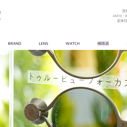
営
市
AM10：0
ネ
​定休
BRAND
LENS
WATCH
補聴器