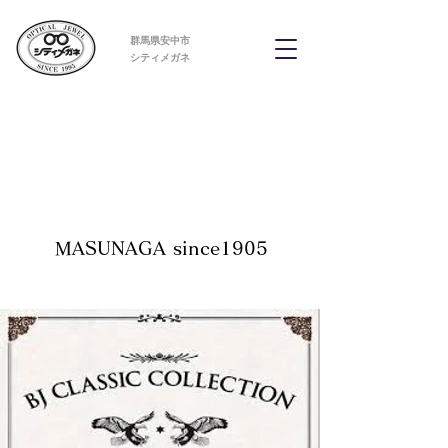
群馬県安中市
​シティメガネ
​MASUNAGA since1905