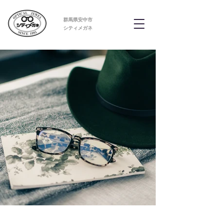
群馬県安中市
​シティメガネ