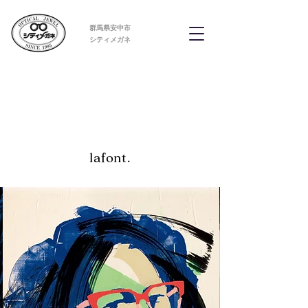
群馬県安中市
​シティメガネ
lafont.