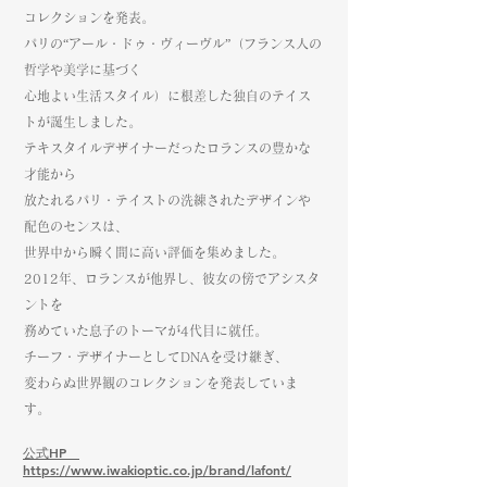
コレクションを発表。
パリの“アール・ドゥ・ヴィーヴル”（フランス人の
哲学や美学に基づく
心地よい生活スタイル）に根差した独自のテイス
トが誕生しました。
テキスタイルデザイナーだったロランスの豊かな
才能から
放たれるパリ・テイストの洗練されたデザインや
配色のセンスは、
世界中から瞬く間に高い評価を集めました。
2012年、ロランスが他界し、彼女の傍でアシスタ
ントを
務めていた息子のトーマが4代目に就任。
チーフ・デザイナーとしてDNAを受け継ぎ、
変わらぬ世界観のコレクションを発表していま
す。
​公式HP
https://www.iwakioptic.co.jp/brand/lafont/