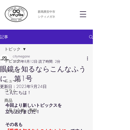
群馬県安中市
​シティメガネ
記事
トピック
citymegane
トピック
2023年8月12日
読了時間: 2分
眼鏡を知るならこんなふう
イベント
に 第1号
ニュース
更新日：
2023年9月24日
コラム
こんにちは！
商品
今回より新しいトピックスを
「見え心地」事例
立ち上げました！
その名も