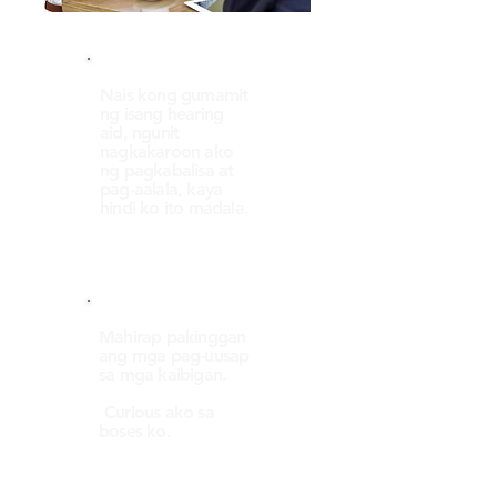
Nais kong gumamit
ng isang hearing
aid, ngunit
nagkakaroon ako
ng pagkabalisa at
pag-aalala, kaya
hindi ko ito madala.
Mahirap pakinggan
ang mga pag-uusap
sa mga kaibigan.
​
Curious ako sa
boses ko.