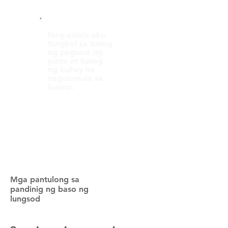
Nag-aalala ako
tungkol sa tunog
ng pagsara ng
pinto at tunog
ng buhay na
nagmumula sa
kusina.
​Mga pantulong sa
pandinig ng baso ng
lungsod