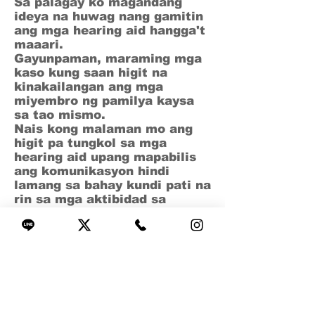
Sa palagay ko magandang
ideya na huwag nang gamitin
ang mga hearing aid hangga't
maaari.
Gayunpaman, maraming mga
kaso kung saan higit na
kinakailangan ang mga
miyembro ng pamilya kaysa
sa tao mismo.
Nais kong malaman mo ang
higit pa tungkol sa mga
hearing aid upang mapabilis
ang komunikasyon hindi
lamang sa bahay kundi pati na
rin sa mga aktibidad sa
komunidad at lugar ng
trabaho.