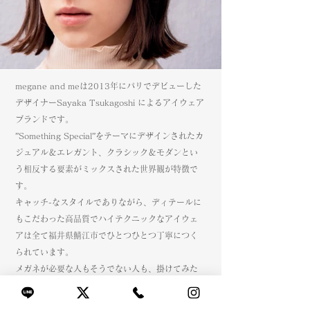
megane and meは2013年にパリでデビューした
デザイナーSayaka Tsukagoshi によるアイウェア
ブランドです。
”Something Special”をテーマにデザインされたカ
ジュアル＆エレガント、クラシック＆モダンとい
う相反する要素がミックスされた世界観が特徴で
す。
キャッチ-なスタイルでありながら、ディテールに
もこだわった高品質でハイテクニックなアイウェ
アは全て福井県鯖江市でひとつひとつ丁寧につく
られています。
メガネが必要な人もそうでない人も、掛けてみた
い！と思わせる新しい感覚の、新しいメガネ世代
に向けたアイウェアブランドです。