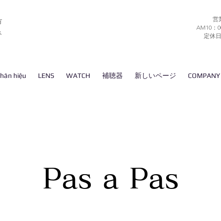
営
市
AM10：0
ネ
​定休
hãn hiệu
LENS
WATCH
補聴器
新しいページ
COMPANY
​Pas a Pas