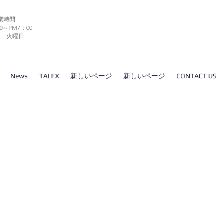
業時間
0～PM7：00
日 火曜日
News
TALEX
新しいページ
新しいページ
CONTACT US